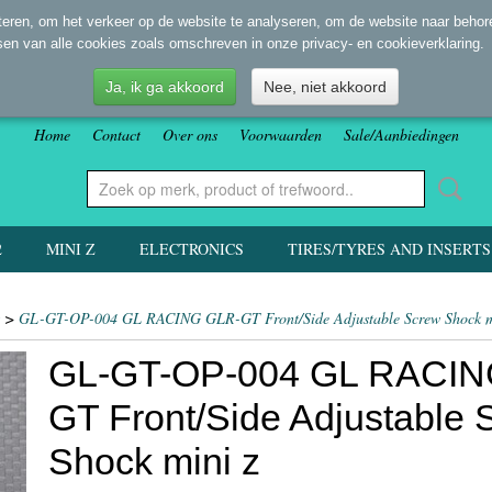
eren, om het verkeer op de website te analyseren, om de website naar behore
sen van alle cookies zoals omschreven in onze privacy- en cookieverklaring.
Ja, ik ga akkoord
Nee, niet akkoord
Home
Contact
Over ons
Voorwaarden
Sale/Aanbiedingen
2
MINI Z
ELECTRONICS
TIRES/TYRES AND INSERTS
>
GL-GT-OP-004 GL RACING GLR-GT Front/Side Adjustable Screw Shock m
GL-GT-OP-004 GL RACIN
GT Front/Side Adjustable 
Shock mini z