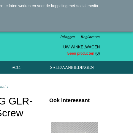
n te laten werken en voor de koppeling met social media.
Inloggen
Registreren
UW WINKELWAGEN
Geen producten
(0)
ACC.
SALE/AANBIEDINGEN
ini z
G GLR-
Ook interessant
Screw