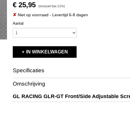
€ 25,95
(inclusief btw 21%)
✘
Niet op voorraad
- Levertijd 6-8 dagen
Aantal
IN WINKELWAGEN
Specificaties
Productcode
GL-GT-OP-004
Omschrijving
EAN code
GL-GT-OP-004
Productcode leverancier
GL-GT-OP-004
GL RACING GLR-GT Front/Side Adjustable Sc
Bruto gewicht
0,10 Kg