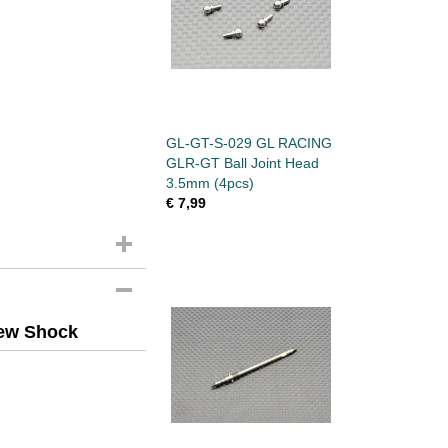
GL-GT-S-029 GL RACING
GLR-GT Ball Joint Head
3.5mm (4pcs)
€ 7,99
rew Shock