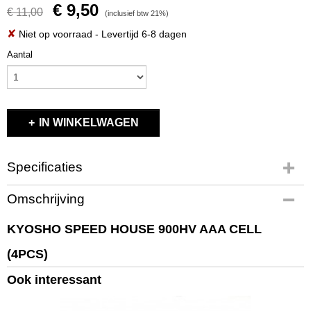
€ 9,50
€ 11,00
(inclusief btw 21%)
✘
Niet op voorraad
- Levertijd 6-8 dagen
Aantal
IN WINKELWAGEN
Specificaties
Productcode
Omschrijving
K.71998B
EAN code
KYOSHO SPEED HOUSE 900HV AAA CELL
4548565352499
(4PCS)
Productcode leverancier
K.71998B
Ook interessant
Bruto gewicht
0,20 Kg