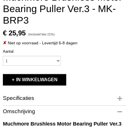
Bearing Puller Ver.3 - MK-
BRP3
€ 25,95
(inclusief btw 21%)
✘
Niet op voorraad
- Levertijd 6-8 dagen
Aantal
IN WINKELWAGEN
Specificaties
Productcode
Omschrijving
MK-BRP3
EAN code
Muchmore Brushless Motor Bearing Puller Ver.3
8809821044673