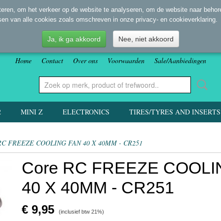
eren, om het verkeer op de website te analyseren, om de website naar behore
sen van alle cookies zoals omschreven in onze privacy- en cookieverklaring.
Ja, ik ga akkoord
Nee, niet akkoord
Home
Contact
Over ons
Voorwaarden
Sale/Aanbiedingen
2
MINI Z
ELECTRONICS
TIRES/TYRES AND INSERTS
 RC FREEZE COOLING FAN 40 X 40MM - CR251
Core RC FREEZE COOLI
40 X 40MM - CR251
€ 9,95
(inclusief btw 21%)