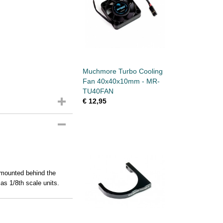
Muchmore Turbo Cooling
Fan 40x40x10mm - MR-
TU40FAN
€ 12,95
, mounted behind the
as 1/8th scale units.