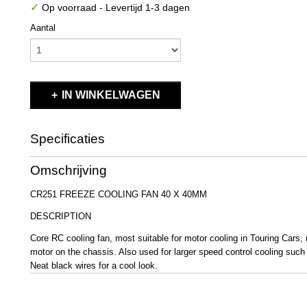
✓
Op voorraad
- Levertijd 1-3 dagen
Aantal
IN WINKELWAGEN
Specificaties
Productcode
CR251
Omschrijving
EAN code
5051294075330
Productcode leverancier
CR251
CR251 FREEZE COOLING FAN 40 X 40MM
Bruto gewicht
0,20 Kg
DESCRIPTION
Core RC cooling fan, most suitable for motor cooling in Touring Cars
motor on the chassis. Also used for larger speed control cooling such 
Neat black wires for a cool look.