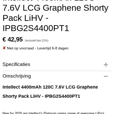
7.6V LCG Graphene Shorty
Pack LiHV -
IPBG2S4400PT1
€ 42,95
(inclusief btw 21%)
✘
Niet op voorraad
- Levertijd 6-8 dagen
Specificaties
Productcode
Omschrijving
IPBG2S4400PT1
EAN code
Intellect 4400mAh 120C 7.6V LCG Graphene
IPBG2S4400PT
Shorty Pack LiHV - IPBG2S4400PT1
Productcode leverancier
IPBG2S4400PT1
Bruto gewicht
0,30 Kg
New for 2020 are Intellect's Platinum series range of awesome LiPo's.