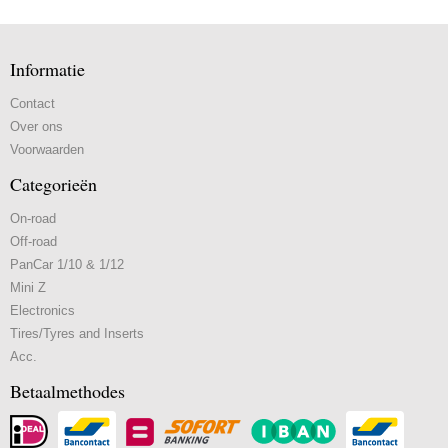
Informatie
Contact
Over ons
Voorwaarden
Categorieën
On-road
Off-road
PanCar 1/10 & 1/12
Mini Z
Electronics
Tires/Tyres and Inserts
Acc.
Betaalmethodes