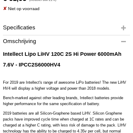
✘
Niet op voorraad
Specificaties
Productcode
Omschrijving
IPCC2S6000HV4
EAN code
Intellect Lipo LiHV 120C 2S Hi Power 6000mAh
IPCC2S6000HV4
7.6V - IPCC2S6000HV4
Productcode leverancier
IPCC2S6000HV4
Bruto gewicht
For 2019 are Intellect's range of awesome LiPo batteries! The new LiHV
0,50 Kg
HV4 will display a higher voltage and power than 2018 models.
Bench-marked against other leading brands, Intellect batteries provide
higher performance for the same specification of battery.
2019 batteries are all Silicon-Graphene based LiHV. Silicon Graphene
packs have improved cycle time when charged at 1C rates and can be
charged at a higher C rating, with less risk of damage to the pack. LIHV
technology has the ability to be charged to 4.35v per cell, but normal