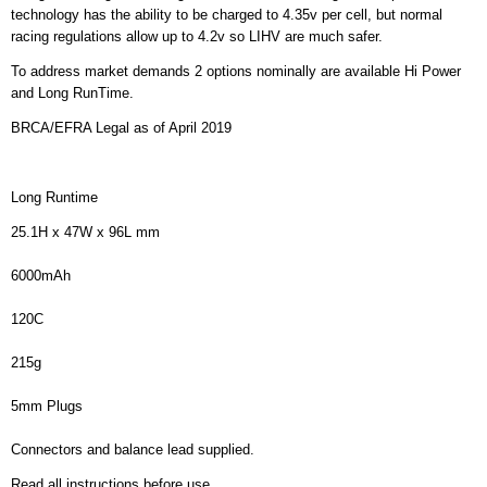
technology has the ability to be charged to 4.35v per cell, but normal
racing regulations allow up to 4.2v so LIHV are much safer.
To address market demands 2 options nominally are available Hi Power
and Long RunTime.
BRCA/EFRA Legal as of April 2019
Long Runtime
25.1H x 47W x 96L mm
6000mAh
120C
215g
5mm Plugs
Connectors and balance lead supplied.
Read all instructions before use.