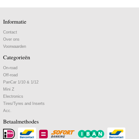
Informatie
Contact
Over ons
Voorwaarden
Categorieën
On-road
Off-road
PanCar 1/10 & 1/12
Mini Z
Electronics
Tires/Tyres and Inserts
Acc.
Betaalmethodes