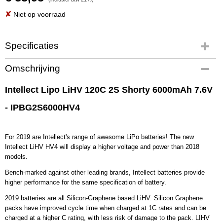
✘
Niet op voorraad
Specificaties
Productcode
Omschrijving
IPBG2S6000HV4
EAN code
Intellect Lipo LiHV 120C 2S Shorty 6000mAh 7.6V
IPBG2S6000HV4
- IPBG2S6000HV4
Productcode leverancier
IPBG2S6000HV4
Bruto gewicht
For 2019 are Intellect's range of awesome LiPo batteries! The new
0,50 Kg
Intellect LiHV HV4 will display a higher voltage and power than 2018
models.
Bench-marked against other leading brands, Intellect batteries provide
higher performance for the same specification of battery.
2019 batteries are all Silicon-Graphene based LiHV. Silicon Graphene
packs have improved cycle time when charged at 1C rates and can be
charged at a higher C rating, with less risk of damage to the pack. LIHV