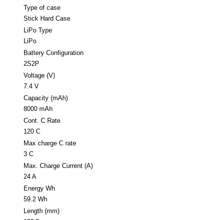
Type of case
Stick Hard Case
LiPo Type
LiPo
Battery Configuration
2S2P
Voltage (V)
7.4 V
Capacity (mAh)
8000 mAh
Cont. C Rate
120 C
Max charge C rate
3 C
Max. Charge Current (A)
24 A
Energy Wh
59.2 Wh
Length (mm)