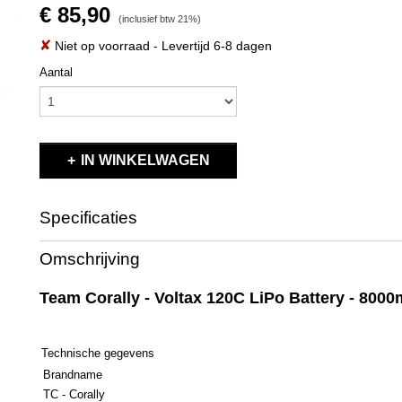
€ 85,90
(inclusief btw 21%)
✘
Niet op voorraad
- Levertijd 6-8 dagen
Aantal
IN WINKELWAGEN
Specificaties
Productcode
C-49523
Omschrijving
EAN code
C-49523
Productcode leverancier
C-49523
Team Corally - Voltax 120C LiPo Battery - 800
Bruto gewicht
0,60 Kg
Technische gegevens
Brandname
TC - Corally