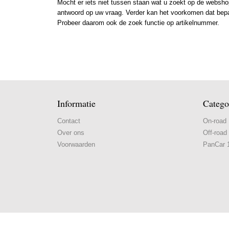
Mocht er iets niet tussen staan wat u zoekt op de webshop
antwoord op uw vraag. Verder kan het voorkomen dat bepaal
Probeer daarom ook de zoek functie op artikelnummer.
Informatie
Catego
Contact
On-road
Over ons
Off-road
Voorwaarden
PanCar 1