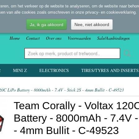
eren, om het verkeer op de website te analyseren, om de website naar behore
sen van alle cookies zoals omschreven in onze privacy- en cookieverklaring.
Ja, ik ga akkoord
Nee, niet akkoord
Home
Contact
Over ons
Voorwaarden
Sale/Aanbiedingen
2
MINI Z
ELECTRONICS
TIRES/TYRES AND INSERTS
20C LiPo Battery - 8000mAh - 7.4V - Stick 2S - 4mm Bullit - C-49523
Team Corally - Voltax 120
Battery - 8000mAh - 7.4V -
- 4mm Bullit - C-49523