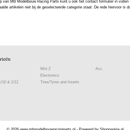
 van MB Modelbouw Racing Parts kunt u ook het contact formulier in vullen en
de artikelen niet bij de geselecteerde categorie staat. De rede hiervoor is d
rieën
Mini Z
Acc.
Electronics
/10 & 1/12
Tires/Tyres and Inserts
© 2026 www.mbmodelbouwracingparts.nl - Powered by Shoppagina.nl