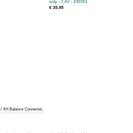
only - 7.4V - 430351
€ 35,95
 / XH Balance Connector, Instruction Sheet