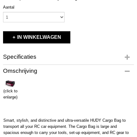
Aantal
IN WINKELWAGEN
Specificaties
Productcode
Omschrijving
H199150
EAN code
H199150
(click to
Productcode leverancier
enlarge)
H199150
Bruto gewicht
6,00 Kg
Smart, stylish, and distinctive and ultra-versatile HUDY Cargo Bag to
transport all your RC car equipment. The Cargo Bag is large and
spacious enough to carry your tools, set-up equipment, and RC gear to