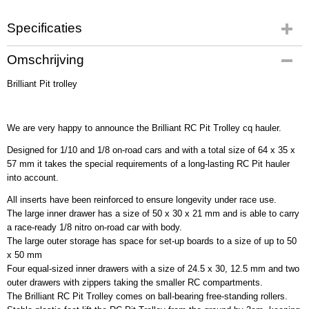
Specificaties
Productcode
Omschrijving
BR7101
Brilliant Pit trolley
EAN code
BR7101
Productcode leverancier
We are very happy to announce the Brilliant RC Pit Trolley cq hauler.
BR7101
Bruto gewicht
Designed for 1/10 and 1/8 on-road cars and with a total size of 64 x 35 x
10,00 Kg
57 mm it takes the special requirements of a long-lasting RC Pit hauler
into account.
All inserts have been reinforced to ensure longevity under race use.
The large inner drawer has a size of 50 x 30 x 21 mm and is able to carry
a race-ready 1/8 nitro on-road car with body.
The large outer storage has space for set-up boards to a size of up to 50
x 50 mm
Four equal-sized inner drawers with a size of 24.5 x 30, 12.5 mm and two
outer drawers with zippers taking the smaller RC compartments.
The Brilliant RC Pit Trolley comes on ball-bearing free-standing rollers.