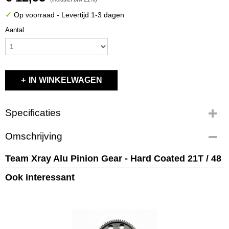
✓
Op voorraad
- Levertijd 1-3 dagen
Aantal
IN WINKELWAGEN
Specificaties
Productcode
Omschrijving
X365721
EAN code
Team Xray Alu Pinion Gear - Hard Coated 21T / 48
8581703657217
Ook interessant
Productcode leverancier
X365721
Bruto gewicht
0,10 Kg