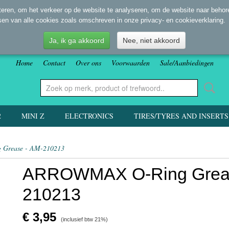
eren, om het verkeer op de website te analyseren, om de website naar behore
sen van alle cookies zoals omschreven in onze privacy- en cookieverklaring.
Ja, ik ga akkoord
Nee, niet akkoord
Home
Contact
Over ons
Voorwaarden
Sale/Aanbiedingen
2
MINI Z
ELECTRONICS
TIRES/TYRES AND INSERTS
Grease - AM-210213
ARROWMAX O-Ring Greas
210213
€ 3,95
(inclusief btw 21%)