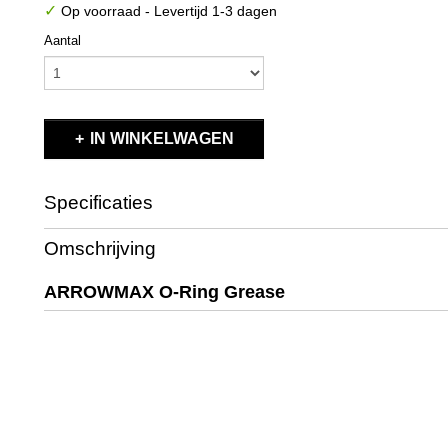
✓
Op voorraad
- Levertijd 1-3 dagen
Aantal
IN WINKELWAGEN
Specificaties
Productcode
AM-210213
Omschrijving
EAN code
4895175917873
Productcode leverancier
AM-210213
ARROWMAX O-Ring Grease
Bruto gewicht
0,10 Kg