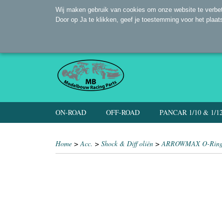
Wij maken gebruik van cookies om onze website te verbet
Door op Ja te klikken, geef je toestemming voor het plaat
ON-ROAD
OFF-ROAD
PANCAR 1/10 & 1/1
Home
>
Acc.
>
Shock & Diff oliën
>
ARROWMAX O-Ring 