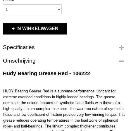
IN WINKELWAGEN
Specificaties
Productcode
Omschrijving
106222
EAN code
Hudy Bearing Grease Red - 106222
8581701062228
Productcode leverancier
106222
HUDY Bearing Grease Red is a supreme-performance lubricant for
Bruto gewicht
extreme overload conditions in highly-loaded bearings. The grease
0,10 Kg
combines the unique features of synthetic-base fluids with those of a
high-quality lithium complex thickener. The wax-free nature of synthetic
fluids and low coefficient of friction provide very low running torque. This
grease reduces operating temperatures in the load zone of spherical
roller- and ball-bearings. The lithium complex thickener contributes