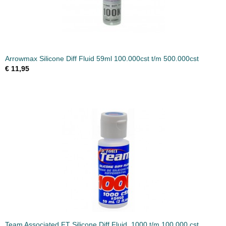
Arrowmax Silicone Diff Fluid 59ml 100.000cst t/m 500.000cst
€ 11,95
Team Associated FT Silicone Diff Fluid, 1000 t/m 100.000 cst