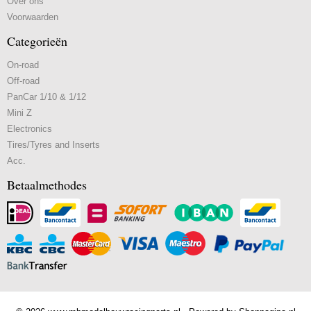
Over ons
Voorwaarden
Categorieën
On-road
Off-road
PanCar 1/10 & 1/12
Mini Z
Electronics
Tires/Tyres and Inserts
Acc.
Betaalmethodes