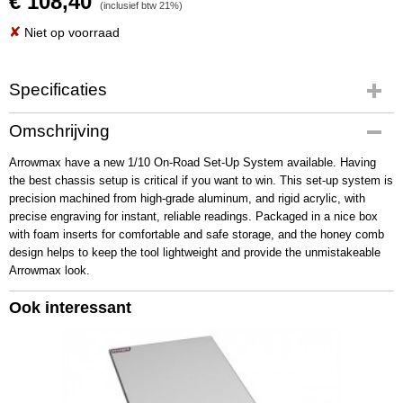
€ 108,40
(inclusief btw 21%)
✘
Niet op voorraad
Specificaties
Productcode
Omschrijving
AM-170040
Arrowmax have a new 1/10 On-Road Set-Up System available. Having
EAN code
the best chassis setup is critical if you want to win. This set-up system is
4895175909236
precision machined from high-grade aluminum, and rigid acrylic, with
Productcode leverancier
precise engraving for instant, reliable readings. Packaged in a nice box
AM-170040
with foam inserts for comfortable and safe storage, and the honey comb
Bruto gewicht
design helps to keep the tool lightweight and provide the unmistakeable
1,00 Kg
Arrowmax look.
Ook interessant