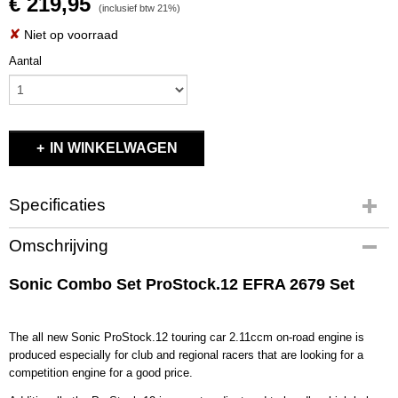
€ 219,95
(inclusief btw 21%)
✘
Niet op voorraad
Aantal
IN WINKELWAGEN
Specificaties
Productcode
Omschrijving
SO-HC10
EAN code
Sonic Combo Set ProStock.12 EFRA 2679 Set
SO-HC10
Productcode leverancier
SO-HC10
The all new Sonic ProStock.12 touring car 2.11ccm on-road engine is
produced especially for club and regional racers that are looking for a
Bruto gewicht
competition engine for a good price.
2,00 Kg