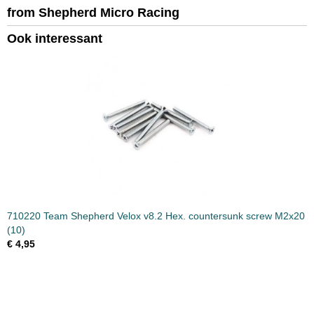
from Shepherd Micro Racing
Productcode leverancier
710410
Ook interessant
Bruto gewicht
0,10 Kg
710220 Team Shepherd Velox v8.2 Hex. countersunk screw M2x20
(10)
€ 4,95