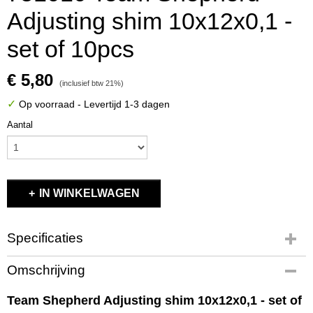
Adjusting shim 10x12x0,1 -
set of 10pcs
€ 5,80
(inclusief btw 21%)
✓
Op voorraad
- Levertijd 1-3 dagen
Aantal
IN WINKELWAGEN
Specificaties
Productcode
Omschrijving
751010
EAN code
Team Shepherd Adjusting shim 10x12x0,1 - set of
751010