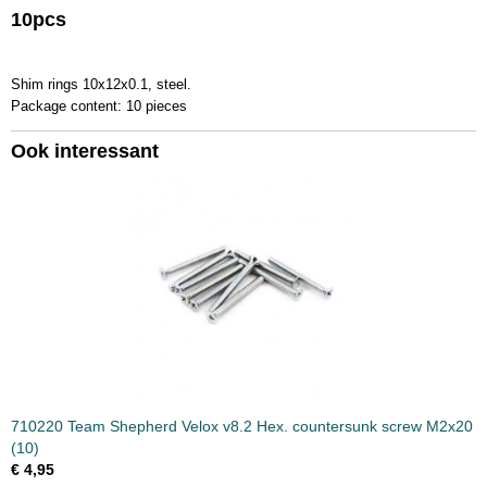
10pcs
Productcode leverancier
751010
Bruto gewicht
Shim rings 10x12x0.1, steel.
0,10 Kg
Package content: 10 pieces
Ook interessant
710220 Team Shepherd Velox v8.2 Hex. countersunk screw M2x20
(10)
€ 4,95